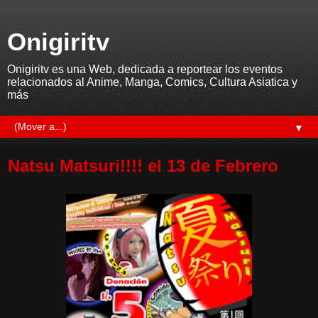
Onigiritv
Onigiritv es una Web, dedicada a reportear los eventos
relacionados al Anime, Manga, Comics, Cultura Asiatica y
más
▼
Natsu Matsuri!!!! el 13 de Febrero